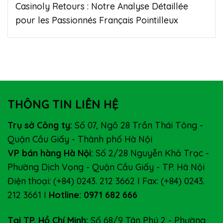
Casinoly Retours : Notre Analyse Détaillée
pour les Passionnés Français Pointilleux
THÔNG TIN LIÊN HỆ
Trụ sở Công ty:
Số 07, Ngõ 28 Trần Thái Tông -
Quận Cầu Giấy - Thành phố Hà Nội
VP bán hàng Hà Nội:
Số 2/28 Nguyễn Khả Trạc -
Phường Dịch Vọng - Quận Cầu Giấy - TP. Hà Nội
Điện thoại: (+84) 0243. 212 3662 I Fax: (+84) 0243.
212 3661 I
Hotline: 0971 682 666
Tại TP. Hồ Chí Minh:
Số 68/9 Tân Phú 2 - Phường