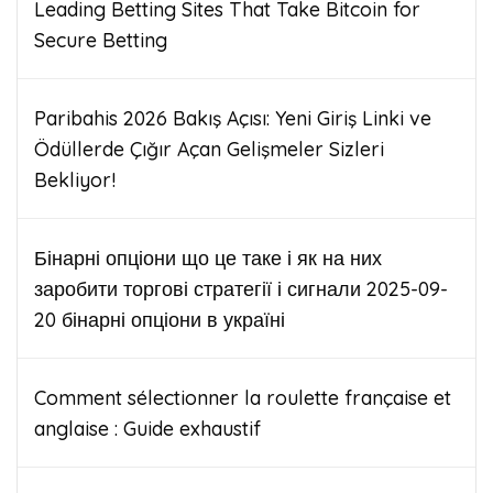
Leading Betting Sites That Take Bitcoin for
Secure Betting
Paribahis 2026 Bakış Açısı: Yeni Giriş Linki ve
Ödüllerde Çığır Açan Gelişmeler Sizleri
Bekliyor!
Бінарні опціони що це таке і як на них
заробити торгові стратегії і сигнали 2025-09-
20 бінарні опціони в україні
Comment sélectionner la roulette française et
anglaise : Guide exhaustif