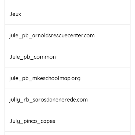
Jeux
jule_pb_arnoldsrescuecenter.com
Jule_pb_common
jule_pb_mkeschoolmap.org
jully_rb_sarosdanenerede.com
July_pinco_capes