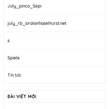
July_pinco_Sepi
july_rb_siralanhaselhurst.net
s
Spiele
Tin tức
BÀI VIẾT MỚI