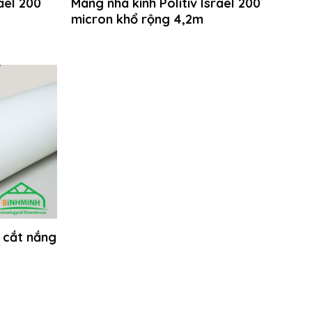
ael 200
Màng nhà kính Politiv Israel 200
micron khổ rộng 4,2m
 cắt nắng