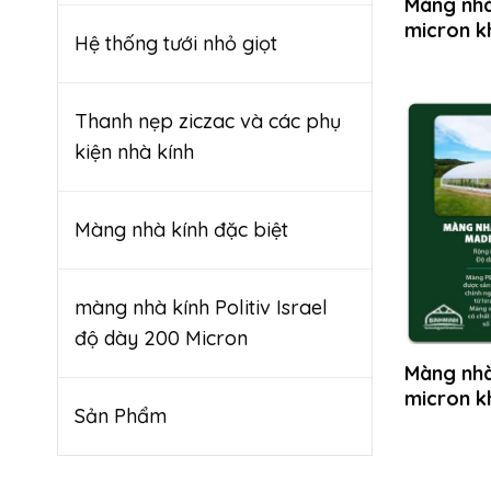
Màng nhà 
micron k
Hệ thống tưới nhỏ giọt
Thanh nẹp ziczac và các phụ
kiện nhà kính
Màng nhà kính đặc biệt
màng nhà kính Politiv Israel
độ dày 200 Micron
Màng nhà 
micron k
Sản Phẩm