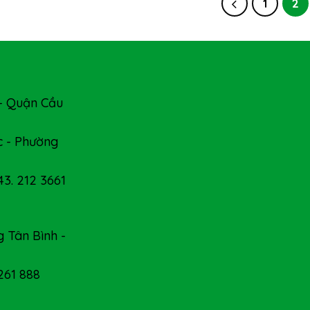
1
2
- Quận Cầu
 - Phường
43. 212 3661
 Tân Bình -
 261 888