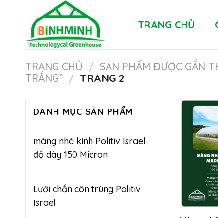
Skip
to
TRANG CHỦ
content
TRANG CHỦ
/
SẢN PHẨM ĐƯỢC GẮN T
TRẮNG”
/
TRANG 2
DANH MỤC SẢN PHẨM
màng nhà kính Politiv Israel
độ dày 150 Micron
Lưới chắn côn trùng Politiv
Israel