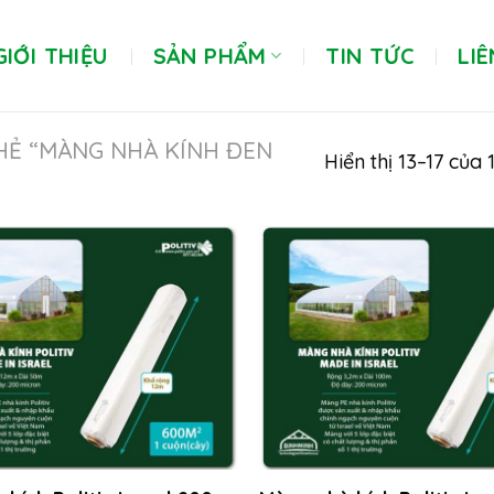
GIỚI THIỆU
SẢN PHẨM
TIN TỨC
LIÊ
HẺ “MÀNG NHÀ KÍNH ĐEN
Hiển thị 13–17 của 