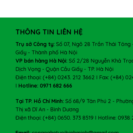
THÔNG TIN LIÊN HỆ
Trụ sở Công ty:
Số 07, Ngõ 28 Trần Thái Tông 
Giấy - Thành phố Hà Nội
VP bán hàng Hà Nội:
Số 2/28 Nguyễn Khả Trạc
Dịch Vọng - Quận Cầu Giấy - TP. Hà Nội
Điện thoại: (+84) 0243. 212 3662 I Fax: (+84) 02
I
Hotline: 0971 682 666
Tại TP. Hồ Chí Minh:
Số 68/9 Tân Phú 2 - Phường
Thị xã Dĩ An - Bình Dương
Điện thoại: (+84) 0650. 373 8519 I Hotline: 0938
Email:
congnghetuoibinhminh@gmail.com