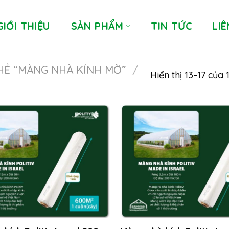
GIỚI THIỆU
SẢN PHẨM
TIN TỨC
LIÊ
HẺ “MÀNG NHÀ KÍNH MỜ”
/
Hiển thị 13–17 của 