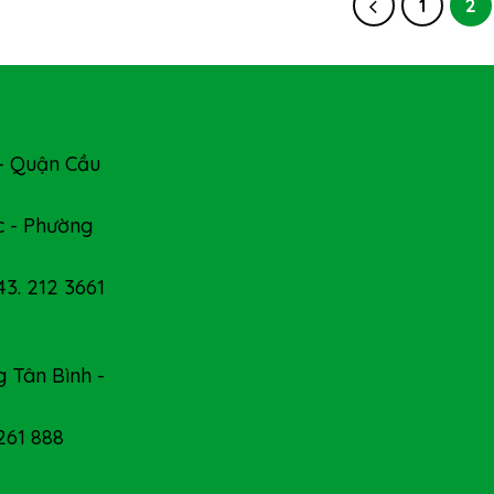
1
2
- Quận Cầu
 - Phường
43. 212 3661
 Tân Bình -
 261 888