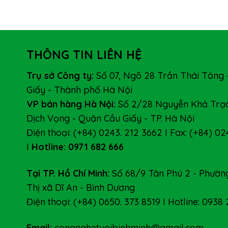
THÔNG TIN LIÊN HỆ
Trụ sở Công ty:
Số 07, Ngõ 28 Trần Thái Tông 
Giấy - Thành phố Hà Nội
VP bán hàng Hà Nội:
Số 2/28 Nguyễn Khả Trạc
Dịch Vọng - Quận Cầu Giấy - TP. Hà Nội
Điện thoại: (+84) 0243. 212 3662 I Fax: (+84) 02
I
Hotline: 0971 682 666
Tại TP. Hồ Chí Minh:
Số 68/9 Tân Phú 2 - Phường
Thị xã Dĩ An - Bình Dương
Điện thoại: (+84) 0650. 373 8519 I Hotline: 0938
Email:
congnghetuoibinhminh@gmail.com