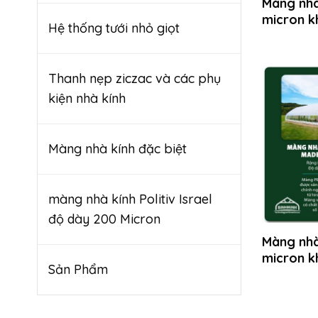
Màng nhà 
micron k
Hệ thống tưới nhỏ giọt
Thanh nẹp ziczac và các phụ
kiện nhà kính
Màng nhà kính đặc biệt
màng nhà kính Politiv Israel
độ dày 200 Micron
Màng nhà 
micron k
Sản Phẩm