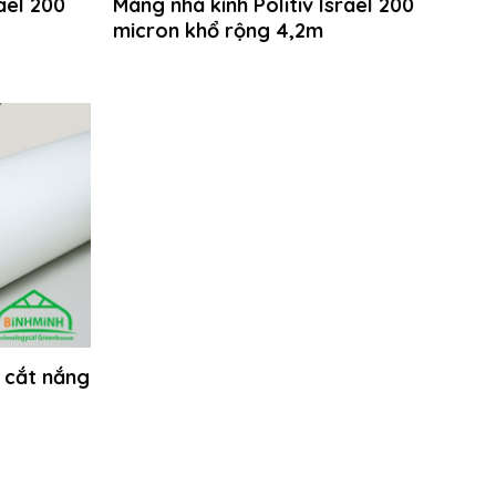
ael 200
Màng nhà kính Politiv Israel 200
micron khổ rộng 4,2m
 cắt nắng