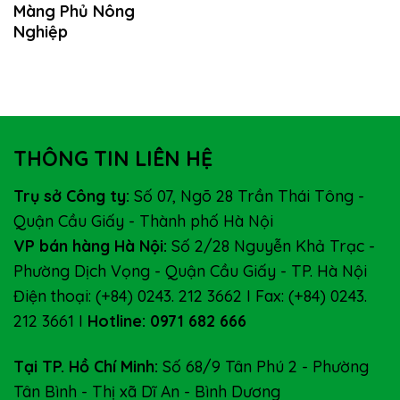
Màng Phủ Nông
Nghiệp
THÔNG TIN LIÊN HỆ
Trụ sở Công ty:
Số 07, Ngõ 28 Trần Thái Tông -
Quận Cầu Giấy - Thành phố Hà Nội
VP bán hàng Hà Nội:
Số 2/28 Nguyễn Khả Trạc -
Phường Dịch Vọng - Quận Cầu Giấy - TP. Hà Nội
Điện thoại: (+84) 0243. 212 3662 I Fax: (+84) 0243.
212 3661 I
Hotline: 0971 682 666
Tại TP. Hồ Chí Minh:
Số 68/9 Tân Phú 2 - Phường
Tân Bình - Thị xã Dĩ An - Bình Dương