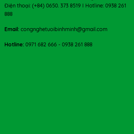
Điện thoại: (+84) 0650. 373 8519 I Hotline: 0938 261
888
Email:
congnghetuoibinhminh@gmail.com
Hotline:
0971 682 666
-
0938 261 888