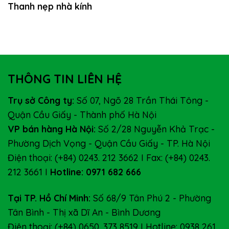
Thanh nẹp nhà kính
THÔNG TIN LIÊN HỆ
Trụ sở Công ty:
Số 07, Ngõ 28 Trần Thái Tông -
Quận Cầu Giấy - Thành phố Hà Nội
VP bán hàng Hà Nội:
Số 2/28 Nguyễn Khả Trạc -
Phường Dịch Vọng - Quận Cầu Giấy - TP. Hà Nội
Điện thoại: (+84) 0243. 212 3662 I Fax: (+84) 0243.
212 3661 I
Hotline: 0971 682 666
Tại TP. Hồ Chí Minh:
Số 68/9 Tân Phú 2 - Phường
Tân Bình - Thị xã Dĩ An - Bình Dương
Điện thoại: (+84) 0650. 373 8519 I Hotline: 0938 261