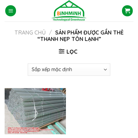
Skip
to
content
TRANG CHỦ
/
SẢN PHẨM ĐƯỢC GẮN THẺ
“THANH NẸP TÔN LẠNH”
LỌC