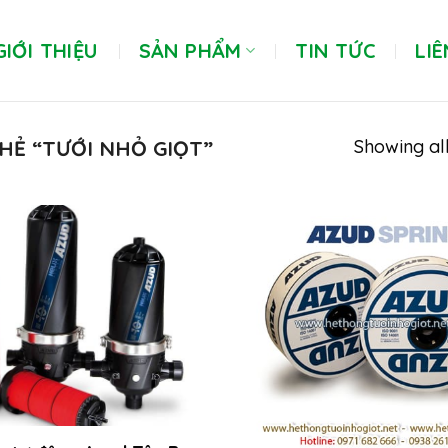
GIỚI THIỆU
SẢN PHẨM
TIN TỨC
LIÊ
Showing all
HẺ “TƯỚI NHỎ GIỌT”