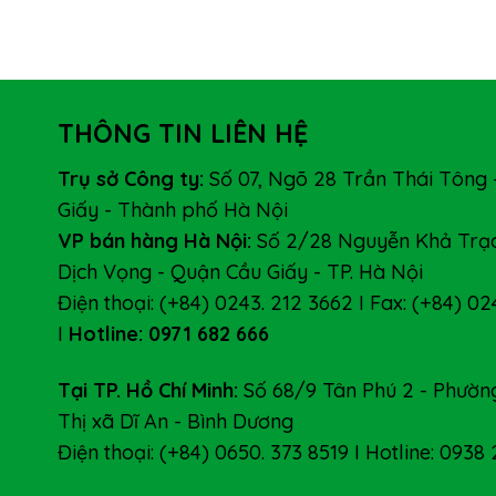
THÔNG TIN LIÊN HỆ
Trụ sở Công ty:
Số 07, Ngõ 28 Trần Thái Tông 
Giấy - Thành phố Hà Nội
VP bán hàng Hà Nội:
Số 2/28 Nguyễn Khả Trạc
Dịch Vọng - Quận Cầu Giấy - TP. Hà Nội
Điện thoại: (+84) 0243. 212 3662 I Fax: (+84) 02
I
Hotline: 0971 682 666
Tại TP. Hồ Chí Minh:
Số 68/9 Tân Phú 2 - Phường
Thị xã Dĩ An - Bình Dương
Điện thoại: (+84) 0650. 373 8519 I Hotline: 0938