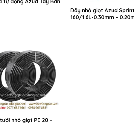
ĩa tự động Azud Tây Ban
Dây nhỏ giọt Azud Sprin
160/1.6L-0.30mm – 0.20
tưới nhỏ giọt PE 20 –