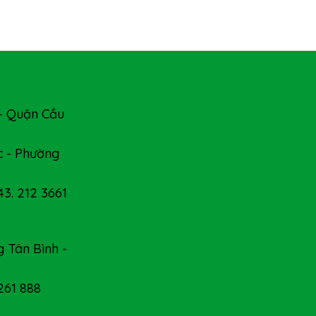
- Quận Cầu
 - Phường
43. 212 3661
 Tân Bình -
 261 888