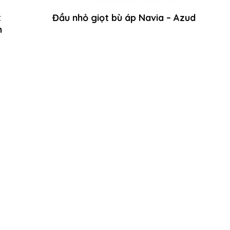
t
Đầu nhỏ giọt bù áp Navia – Azud
m