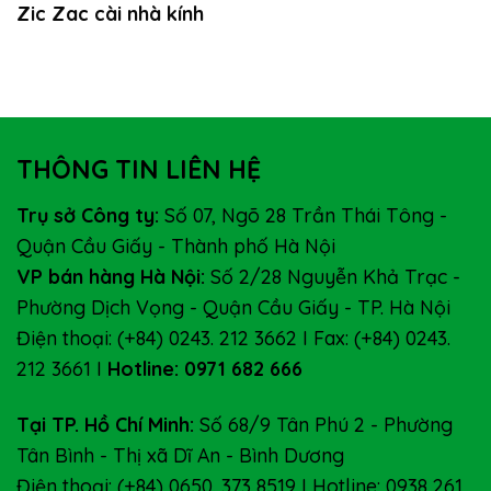
Zic Zac cài nhà kính
THÔNG TIN LIÊN HỆ
Trụ sở Công ty:
Số 07, Ngõ 28 Trần Thái Tông -
Quận Cầu Giấy - Thành phố Hà Nội
VP bán hàng Hà Nội:
Số 2/28 Nguyễn Khả Trạc -
Phường Dịch Vọng - Quận Cầu Giấy - TP. Hà Nội
Điện thoại: (+84) 0243. 212 3662 I Fax: (+84) 0243.
212 3661 I
Hotline: 0971 682 666
Tại TP. Hồ Chí Minh:
Số 68/9 Tân Phú 2 - Phường
Tân Bình - Thị xã Dĩ An - Bình Dương
Điện thoại: (+84) 0650. 373 8519 I Hotline: 0938 261