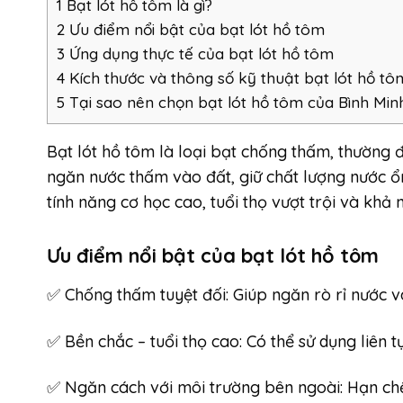
1
Bạt lót hồ tôm là gì?
2
Ưu điểm nổi bật của bạt lót hồ tôm
3
Ứng dụng thực tế của bạt lót hồ tôm
4
Kích thước và thông số kỹ thuật bạt lót hồ tô
5
Tại sao nên chọn bạt lót hồ tôm của Bình Min
Bạt lót hồ tôm là loại bạt chống thấm, thường 
ngăn nước thấm vào đất, giữ chất lượng nước ổ
tính năng cơ học cao, tuổi thọ vượt trội và khả n
Ưu điểm nổi bật của bạt lót hồ tôm
✅ Chống thấm tuyệt đối: Giúp ngăn rò rỉ nước v
✅ Bền chắc – tuổi thọ cao: Có thể sử dụng liên t
✅ Ngăn cách với môi trường bên ngoài: Hạn ch