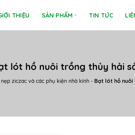
GIỚI THIỆU
SẢN PHẨM
TIN TỨC
LIÊ
ạt lót hồ nuôi trồng thủy hải s
nẹp ziczac và các phụ kiện nhà kính
-
Bạt lót hồ nuôi