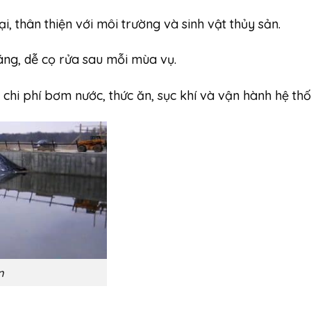
 thân thiện với môi trường và sinh vật thủy sản.
láng, dễ cọ rửa sau mỗi mùa vụ.
, chi phí bơm nước, thức ăn, sục khí và vận hành hệ thố
n