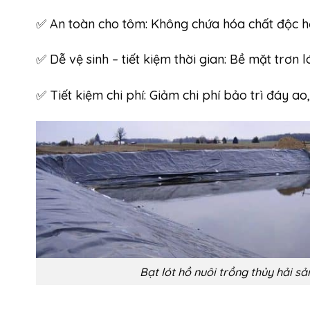
✅ An toàn cho tôm: Không chứa hóa chất độc hại,
✅ Dễ vệ sinh – tiết kiệm thời gian: Bề mặt trơn 
✅ Tiết kiệm chi phí: Giảm chi phí bảo trì đáy ao
Bạt lót hồ nuôi trồng thủy hải sả