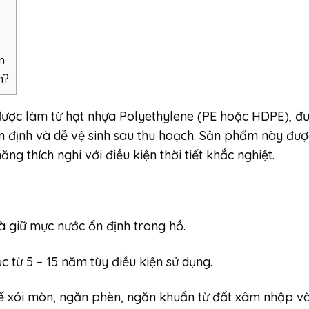
m
h?
được làm từ hạt nhựa Polyethylene (PE hoặc HDPE), đư
n định và dễ vệ sinh sau thu hoạch. Sản phẩm này đư
ăng thích nghi với điều kiện thời tiết khắc nghiệt.
à giữ mực nước ổn định trong hồ.
ục từ 5 – 15 năm tùy điều kiện sử dụng.
ế xói mòn, ngăn phèn, ngăn khuẩn từ đất xâm nhập và