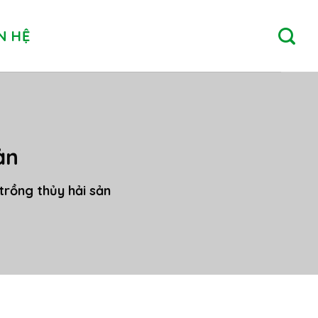
N HỆ
ản
 trồng thủy hải sản