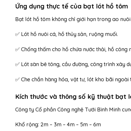
Ứng dụng thực tế của bạt lót hồ tôm
Bạt lót hồ tôm không chỉ giới hạn trong ao nuô
✅ Lót hồ nuôi cá, hồ thủy sản, ruộng muối.
✅ Chống thấm cho hồ chứa nước thải, hồ công n
✅ Lót sàn bê tông, cầu đường, công trình xây d
✅ Che chắn hàng hóa, vật tư, lót kho bãi ngoài t
Kích thước và thông số kỹ thuật bạt 
Công ty Cổ phần Công nghệ Tưới Bình Minh cung
Khổ rộng: 2m – 3m – 4m – 5m – 6m